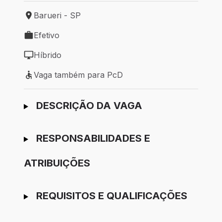
Barueri - SP
Local de trabalho: Barueri - SP
Efetivo
Tipo de vaga: Efetivo
Híbrido
Modelo de trabalho: Híbrido
Vaga também para PcD
Vaga também para PcD
Ir para candidatura
DESCRIÇÃO DA VAGA
RESPONSABILIDADES E
ATRIBUIÇÕES
REQUISITOS E QUALIFICAÇÕES